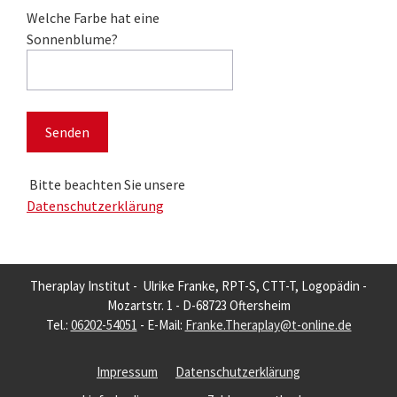
Bitte lasse dieses Feld leer.
Welche Farbe hat eine
Sonnenblume?
Bitte beachten Sie unsere
Datenschutzerklärung
Theraplay Institut - Ulrike Franke, RPT-S, CTT-T, Logopädin -
Mozartstr. 1 - D-68723 Oftersheim
Tel.:
06202-54051
- E-Mail:
Franke.Theraplay@t-online.de
Impressum
Datenschutzerklärung