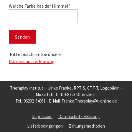
Bitte lasse dieses Feld leer.
Welche Farbe hat der Himmel?
Bitte beachten Sie unsere
Datenschutzerklärung
Theraplay Institut - Ulrike Franke, RPT-S, CTT-T, Logopädin -
Mozartstr. 1 - D-68723 Oftersheim
Tel.:
06202-54051
- E-Mail:
Franke.Theraplay@t-online.de
Impressum
Datenschutzerklärung
Lieferbedingungen
Zahlungsmethoden