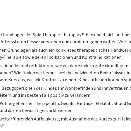
e Grundlagen der Spieltherapie Theraplay®. Er wendet sich an T
 Altersstufen besser verstehen und damit umgehen wollen. Vorkenn
hen Grundlagen als auch ein konkretes therapeutisches Handwerk
ay-Therapie sowie deren Indikationen und Kontraindikationen.
einander und reflektieren, wie wir den Kindern gute Grundlagen b
können? Wie finden wir heraus, welche individuellen Bedürfnisse ein 
em Kurs aus, wie wir Kontakt zu einem Kind aufbauen können spiel
n Bezugspersonen der Kinder. Ihr Wohlbefinden und ihr Vertrauen b
weitern und im besten Fall positiv zu verändern.
s Wohlergehen der TherapeutIn. Geduld, Fantasie, Flexibilität un
 und dürfen bewusst gestärkt werden.
ie weiterführenden Aufbaukurse, mit Ausnahme des Kurses zur He
n“.