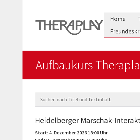
Zum
Inhalt
Home
springen
Freundeskr
Aufbaukurs Therapla
Heidelberger Marschak-Interak
Start: 4. Dezember 2026 18:00 Uhr
Ende: 5. Dezember 2026 16:00 Uhr