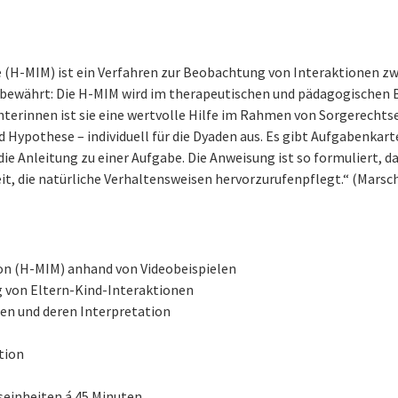
(H-MIM) ist ein Verfahren zur Beobachtung von Interaktionen zw
 bewährt: Die H-MIM wird im therapeutischen und pädagogischen Be
terinnen ist sie eine wertvolle Hilfe im Rahmen von Sorgerechts
 Hypothese – individuell für die Dyaden aus. Es gibt Aufgabenkart
ie Anleitung zu einer Aufgabe. Die Anweisung ist so formuliert, d
t, die natürliche Verhaltensweisen hervorzurufenpflegt.“ (Marsc
on (H-MIM) anhand von Videobeispielen
 von Eltern-Kind-Interaktionen
en und deren Interpretation
tion
seinheiten á 45 Minuten