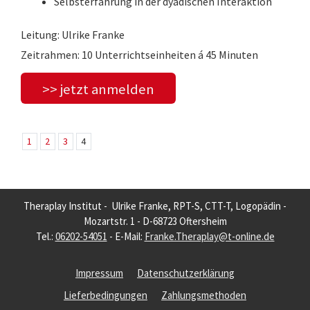
Selbsterfahrung in der dyadischen Interaktion
Leitung: Ulrike Franke
Zeitrahmen: 10 Unterrichtseinheiten á 45 Minuten
>> jetzt anmelden
1
2
3
4
Theraplay Institut - Ulrike Franke, RPT-S, CTT-T, Logopädin -
Mozartstr. 1 - D-68723 Oftersheim
Tel.:
06202-54051
- E-Mail:
Franke.Theraplay@t-online.de
Impressum
Datenschutzerklärung
Lieferbedingungen
Zahlungsmethoden