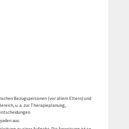
ischen Bezugspersonen (vor allem Eltern) und
reich, u. a. zur Therapieplanung,
sentscheidungen.
Dyaden aus.
nleitung zu einer Aufgabe. Die Anweisung ist so