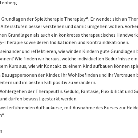
ttenberg
e Grundlagen der Spieltherapie Theraplay®. Er wendet sich an T
 Altersstufen besser verstehen und damit umgehen wollen. Vorkenn
hen Grundlagen als auch ein konkretes therapeutisches Handwerk
ay-Therapie sowie deren Indikationen und Kontraindikationen.
einander und reflektieren, wie wir den Kindern gute Grundlagen b
können? Wie finden wir heraus, welche individuellen Bedürfnisse ein 
em Kurs aus, wie wir Kontakt zu einem Kind aufbauen können spiel
n Bezugspersonen der Kinder. Ihr Wohlbefinden und ihr Vertrauen b
weitern und im besten Fall positiv zu verändern.
s Wohlergehen der TherapeutIn. Geduld, Fantasie, Flexibilität un
 und dürfen bewusst gestärkt werden.
ie weiterführenden Aufbaukurse, mit Ausnahme des Kurses zur He
n“.
n