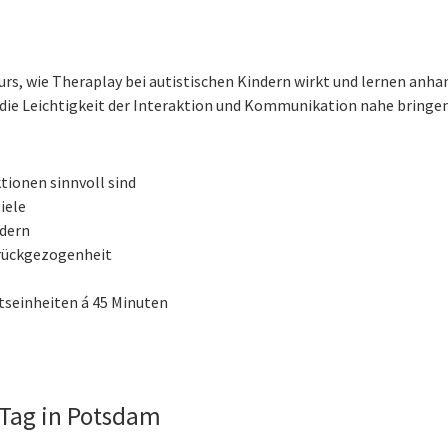
rs, wie Theraplay bei autistischen Kindern wirkt und lernen anha
 die Leichtigkeit der Interaktion und Kommunikation nahe bringe
tionen sinnvoll sind
iele
ndern
rückgezogenheit
tseinheiten á 45 Minuten
Tag in Potsdam