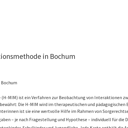
ktionsmethode in Bochum
, Bochum
(H-MIM) ist ein Verfahren zur Beobachtung von Interaktionen zw
 bewährt: Die H-MIM wird im therapeutischen und pädagogischen Be
terinnen ist sie eine wertvolle Hilfe im Rahmen von Sorgerecht
aben – je nach Fragestellung und Hypothese – individuell für die 
rtenkinder, Schulkinder und Jugendliche. Jede Karte enthält die A