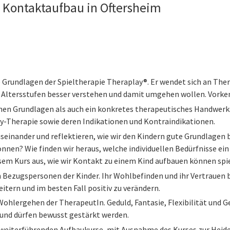
 Kontaktaufbau in Oftersheim
e Grundlagen der Spieltherapie Theraplay®. Er wendet sich an T
 Altersstufen besser verstehen und damit umgehen wollen. Vorkenn
hen Grundlagen als auch ein konkretes therapeutisches Handwerk
ay-Therapie sowie deren Indikationen und Kontraindikationen.
einander und reflektieren, wie wir den Kindern gute Grundlagen b
können? Wie finden wir heraus, welche individuellen Bedürfnisse ein 
em Kurs aus, wie wir Kontakt zu einem Kind aufbauen können spiel
n Bezugspersonen der Kinder. Ihr Wohlbefinden und ihr Vertrauen b
weitern und im besten Fall positiv zu verändern.
s Wohlergehen der TherapeutIn. Geduld, Fantasie, Flexibilität un
 und dürfen bewusst gestärkt werden.
ie weiterführenden Aufbaukurse, mit Ausnahme des Kurses zur He