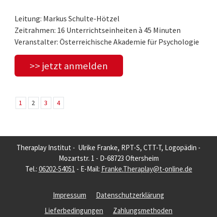
Leitung: Markus Schulte-Hötzel
Zeitrahmen: 16 Unterrichtseinheiten à 45 Minuten
Veranstalter: Österreichische Akademie für Psychologie
>> jetzt anmelden
1
2
3
4
Theraplay Institut - Ulrike Franke, RPT-S, CTT-T, Logopädin -
Mozartstr. 1 - D-68723 Oftersheim
Tel.:
06202-54051
- E-Mail:
Franke.Theraplay@t-online.de
Impressum
Datenschutzerklärung
Lieferbedingungen
Zahlungsmethoden