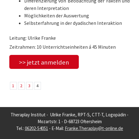
Differenzierung von Beobachtung der Fakten und
deren Interpretation
Möglichkeiten der Auswertung
Selbsterfahrung in der dyadischen Interaktion
Leitung: Ulrike Franke
Zeitrahmen: 10 Unterrichtseinheiten á 45 Minuten
>> jetzt anmelden
1
2
3
4
Theraplay Institut - Ulrike Franke, RPT-S, CTT-T, Logopädin -
Mozartstr. 1 - D-68723 Oftersheim
Tel.:
06202-54051
- E-Mail:
Franke.Theraplay@t-online.de