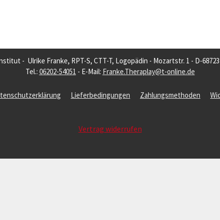
nstitut - Ulrike Franke, RPT-S, CTT-T, Logopädin - Mozartstr. 1 - D-6872
Tel.:
06202-54051
- E-Mail:
Franke.Theraplay@t-online.de
tenschutzerklärung
Lieferbedingungen
Zahlungsmethoden
Wi
Vertrag widerrufen