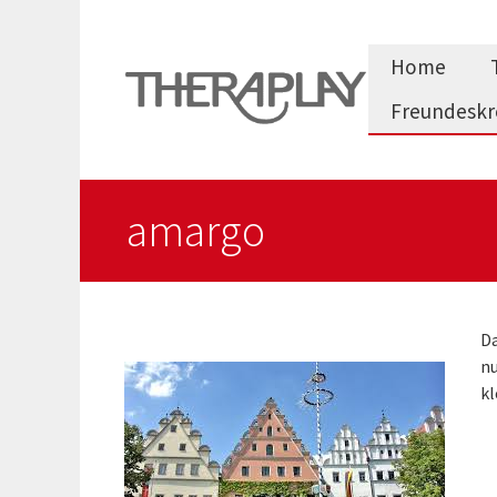
Zum
Inhalt
Home
springen
Freundeskr
amargo
Da
nu
kl