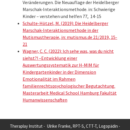
Veränderungen. Die Neuauflage der Heidelberger
Marschak-Interaktionsmethode. in: Schwierige
Kinder – verstehen und helfen 77, 14-15
Schulte-Hötzel, M. (2019): Die Heidelberger
Marschak-Interaktionsmethode in der
Mutismustherapie, in: mutismus.de 21/2019, 15-
21
Wagner, C. C. (2022): Ich sehe was, was du nicht
siehst?! –Entwicklung einer
Auswertungssystematik zur H-MIM für
Kindergartenkinder in der Dimension
Emotionalität im Rahmen
familienrechtspsychologischer Begutachtung.
Masterarbeit Medical School Hamburg Fakultät
Humanwissenschaften
Theraplay Institut - Ulrike Franke, RPT-S, CTT-T, Logopädin -