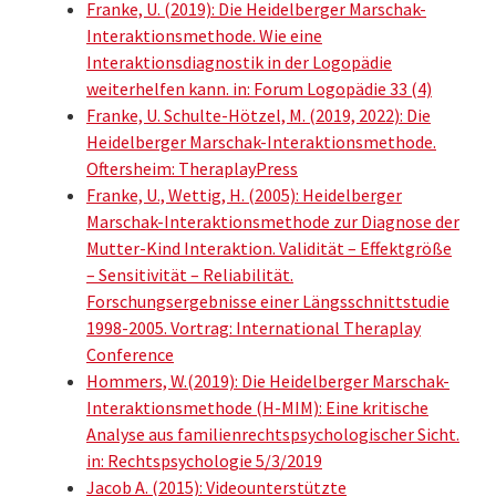
Franke, U. (2019): Die Heidelberger Marschak-
Interaktionsmethode. Wie eine
Interaktionsdiagnostik in der Logopädie
weiterhelfen kann. in: Forum Logopädie 33 (4)
Franke, U. Schulte-Hötzel, M. (2019, 2022): Die
Heidelberger Marschak-Interaktionsmethode.
Oftersheim: TheraplayPress
Franke, U., Wettig, H. (2005): Heidelberger
Marschak-Interaktionsmethode zur Diagnose der
Mutter-Kind Interaktion. Validität – Effektgröße
– Sensitivität – Reliabilität.
Forschungsergebnisse einer Längsschnittstudie
1998-2005. Vortrag: International Theraplay
Conference
Hommers, W.(2019): Die Heidelberger Marschak-
Interaktionsmethode (H-MIM): Eine kritische
Analyse aus familienrechtspsychologischer Sicht.
in: Rechtspsychologie 5/3/2019
Jacob A. (2015): Videounterstützte