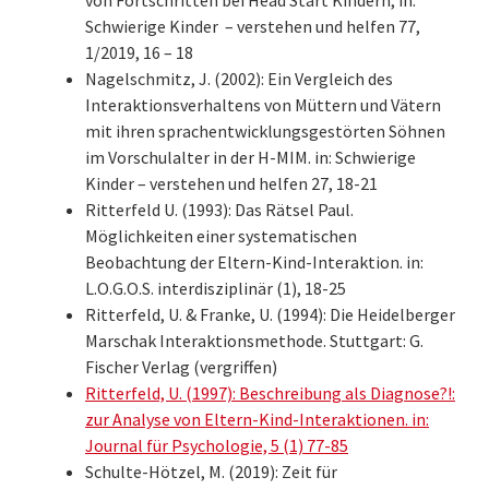
von Fortschritten bei Head Start Kindern, in:
Schwierige Kinder – verstehen und helfen 77,
1/2019, 16 – 18
Nagelschmitz, J. (2002): Ein Vergleich des
Interaktionsverhaltens von Müttern und Vätern
mit ihren sprachentwicklungsgestörten Söhnen
im Vorschulalter in der H-MIM. in: Schwierige
Kinder – verstehen und helfen 27, 18-21
Ritterfeld U. (1993): Das Rätsel Paul.
Möglichkeiten einer systematischen
Beobachtung der Eltern-Kind-Interaktion. in:
L.O.G.O.S. interdisziplinär (1), 18-25
Ritterfeld, U. & Franke, U. (1994): Die Heidelberger
Marschak Interaktionsmethode. Stuttgart: G.
Fischer Verlag (vergriffen)
Ritterfeld, U. (1997): Beschreibung als Diagnose?!:
zur Analyse von Eltern-Kind-Interaktionen. in:
Journal für Psychologie, 5 (1) 77-85
Schulte-Hötzel, M. (2019): Zeit für