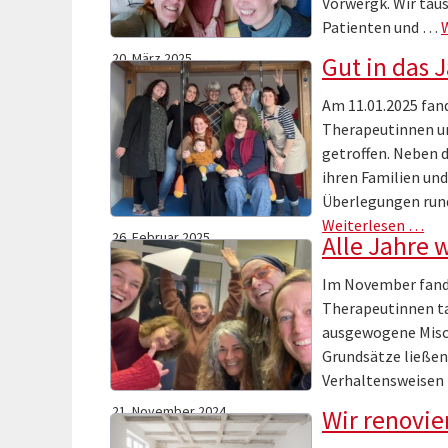
Vorwergk. Wir tau
Patienten und …
20. März 2025
Gut in das J
Am 11.01.2025 fand
Therapeutinnen un
getroffen. Neben 
ihren Familien und
Überlegungen run
Weiterlesen …
26. Februar 2025
Alle Jahre
Im November fand 
Therapeutinnen ta
ausgewogene Misch
Grundsätze ließen 
Verhaltensweisen 
21. November 2024
Wir renovie