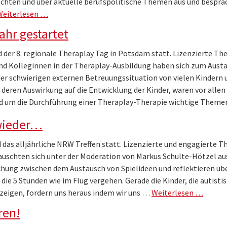
schten und über aktuelle berufspolitische Themen aus und bespr
Weiterlesen …
ahr gestartet
 der 8. regionale Theraplay Tag in Potsdam statt. Lizenzierte Th
d Kolleginnen in der Theraplay-Ausbildung haben sich zum Aust
der schwierigen externen Betreuungssituation von vielen Kindern 
 deren Auswirkung auf die Entwicklung der Kinder, waren vor allen
d um die Durchführung einer Theraplay-Therapie wichtige Theme
 wieder…
das alljährliche NRW Treffen statt. Lizenzierte und engagierte T
uschten sich unter der Moderation von Markus Schulte-Hötzel aus
ung zwischen dem Austausch von Spielideen und reflektieren üb
die 5 Stunden wie im Flug vergehen. Gerade die Kinder, die autisti
zeigen, fordern uns heraus indem wir uns …
Weiterlesen …
ren!