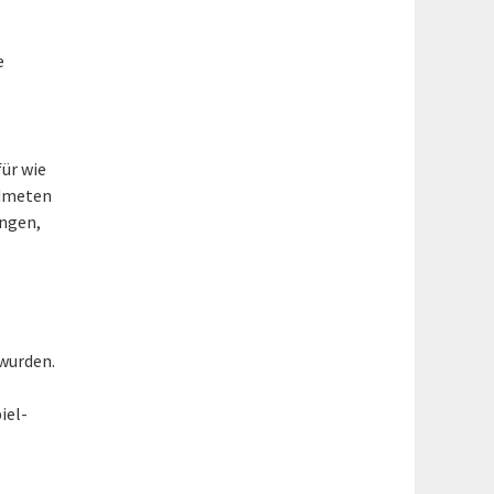
e
ür wie
idmeten
ungen,
 wurden.
iel-
o