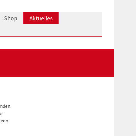
Shop
Aktuelles
anden.
ür
reen