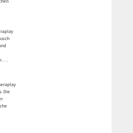
achen
eraplay
ausch
und
n. …
heraplay
. Die
er
sche