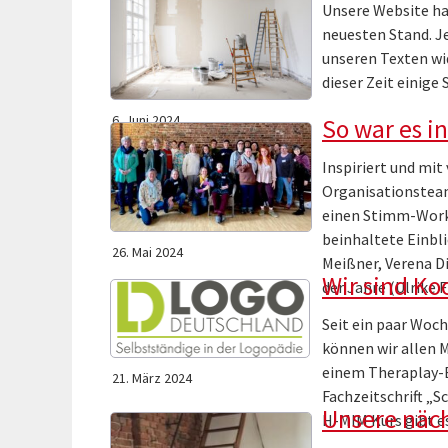
Unsere Website ha
neuesten Stand. Je
unseren Texten wid
dieser Zeit einige
6. Juni 2024
So war es i
Inspiriert und mit
Organisationstea
einen Stimm-Work
beinhaltete Einb
26. Mai 2024
Meißner, Verena Di
Wir sind Ko
der Jahre (Ulrike 
Seit ein paar Wo
können wir allen 
einem Theraplay-E
21. März 2024
Fachzeitschrift „S
Unsere näch
H-MIM Kurs gibt e