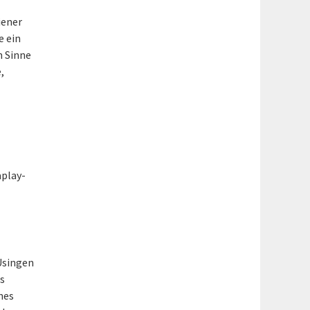
iener
e ein
m Sinne
,
aplay-
 Usingen
es
nes