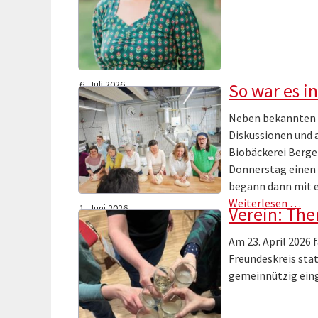
6. Juli 2026
So war es i
Neben bekannten R
Diskussionen und 
Biobäckerei Berge
Donnerstag einen 
begann dann mit 
Weiterlesen …
1. Juni 2026
Verein: The
Am 23. April 2026
Freundeskreis stat
gemeinnützig ein