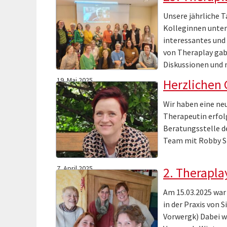
Unsere jährliche T
Kolleginnen unter
interessantes und
von Theraplay gab 
Diskussionen und 
19. Mai 2025
Herzlichen
Wir haben eine neu
Therapeutin erfolg
Beratungsstelle d
Team mit Robby St
7. April 2025
2. Therapla
Am 15.03.2025 war 
in der Praxis von 
Vorwergk) Dabei wa