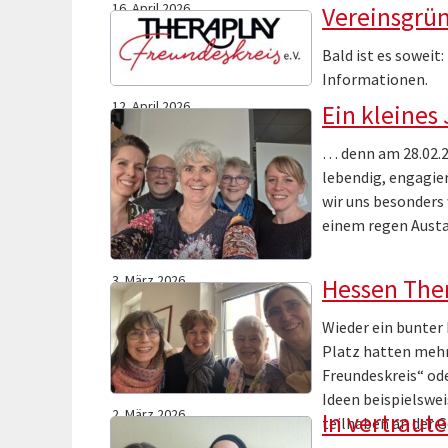
16. April 2026
Vereinsgrün
Bald ist es soweit
Informationen.
12. April 2026
Ein kleines
… denn am 28.02.20
lebendig, engagie
wir uns besonders
einem regen Austa
3. März 2026
Hessen Ther
Wieder ein bunter
Platz hatten mehr
Freundeskreis“ ode
Ideen beispielswe
2. März 2026
In vertraut
teilhaben an der 