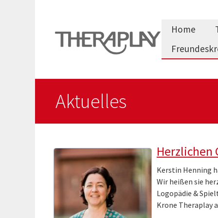
Zum
Inhalt
Home
springen
Freundeskr
Aktuelles
Herzlichen
Kerstin Henning h
Wir heißen sie her
Logopädie & Spiel
Krone Theraplay a