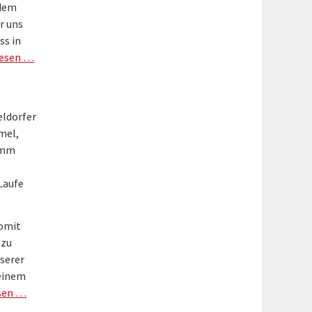
 dem
r uns
ss in
lesen …
eldorfer
mel,
amm
Laufe
Somit
 zu
serer
 einem
sen …