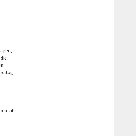
rägen,
 die
in
Freitag
rein als