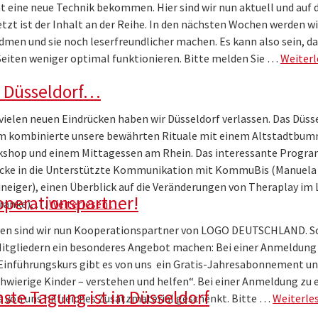
t eine neue Technik bekommen. Hier sind wir nun aktuell und auf
tzt ist der Inhalt an der Reihe. In den nächsten Wochen werden wi
men und sie noch leserfreundlicher machen. Es kann also sein, da
 Seiten weniger optimal funktionieren. Bitte melden Sie …
Weiter
n Düsseldorf…
 vielen neuen Eindrücken haben wir Düsseldorf verlassen. Das Düss
m kombinierte unsere bewährten Rituale mit einem Altstadtbum
shop und einem Mittagessen am Rhein. Das interessante Progr
licke in die Unterstützte Kommunikation mit KommuBis (Manuela
neiger), einen Überblick auf die Veränderungen von Theraplay im 
operationspartner!
Franke), …
Weiterlesen …
chen sind wir nun Kooperationspartner von LOGO DEUTSCHLAND. 
Mitgliedern ein besonderes Angebot machen: Bei einer Anmeldung
inführungskurs gibt es von uns ein Gratis-Jahresabonnement un
chwierige Kinder – verstehen und helfen“. Bei einer Anmeldung zu
ste Tagung ist in Düsseldorf
s von uns hilfreiches Zusatzmaterial geschenkt. Bitte …
Weiterle