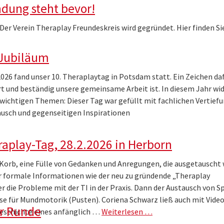
dung steht bevor!
: Der Verein Theraplay Freundeskreis wird gegründet. Hier finden Si
 Jubiläum
26 fand unser 10. Theraplaytag in Potsdam statt. Ein Zeichen daf
rt und beständig unsere gemeinsame Arbeit ist. In diesem Jahr w
 wichtigen Themen: Dieser Tag war gefüllt mit fachlichen Vertief
usch und gegenseitigen Inspirationen
aplay-Tag, 28.2.2026 in Herborn
 Korb, eine Fülle von Gedanken und Anregungen, die ausgetauscht
 formale Informationen wie der neu zu gründende „Theraplay
r die Probleme mit der TI in der Praxis. Dann der Austausch von Sp
ise für Mundmotorik (Pusten). Coriena Schwarz ließ auch mit Vide
er Runde
Geschichte eines anfänglich …
Weiterlesen …