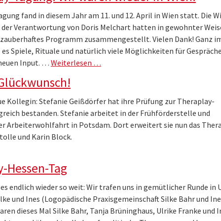
agung fand in diesem Jahr am 11. und 12. April in Wien statt. Die W
 der Verantwortung von Doris Melchart hatten in gewohnter Weis
 zauberhaftes Programm zusammengestellt. Vielen Dank! Ganz i
es Spiele, Rituale und natürlich viele Möglichkeiten für Gespräche
neuen Input. …
Weiterlesen …
 Glückwunsch!
e Kollegin: Stefanie Geißdörfer hat ihre Prüfung zur Theraplay-
reich bestanden. Stefanie arbeitet in der Frühförderstelle und
er Arbeiterwohlfahrt in Potsdam. Dort erweitert sie nun das Ther
olle und Karin Block.
y-Hessen-Tag
es endlich wieder so weit: Wir trafen uns in gemütlicher Runde in
Silke und Ines (Logopädische Praxisgemeinschaft Silke Bahr und In
ren dieses Mal Silke Bahr, Tanja Brüninghaus, Ulrike Franke und I