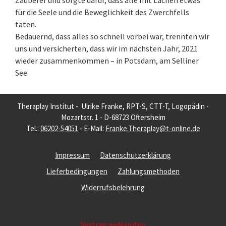
Zauberer und sorgte dafür, dass alle mit Lachen etwas
für die Seele und die Beweglichkeit des Zwerchfells
taten.
Bedauernd, dass alles so schnell vorbei war, trennten wir
uns und versicherten, dass wir im nächsten Jahr, 2021
wieder zusammenkommen – in Potsdam, am Selliner
See.
Theraplay Institut - Ulrike Franke, RPT-S, CTT-T, Logopädin -
Mozartstr. 1 - D-68723 Oftersheim
Tel.:
06202-54051
- E-Mail:
Franke.Theraplay@t-online.de
Impressum
Datenschutzerklärung
Lieferbedingungen
Zahlungsmethoden
Widerrufsbelehrung
Vertrag widerrufen