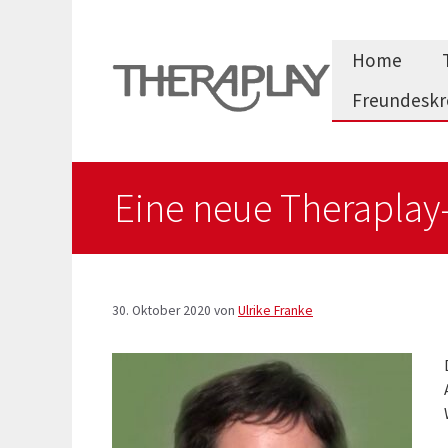
Zum
Inhalt
Home
springen
Freundeskr
Eine neue Theraplay
30. Oktober 2020
von
Ulrike Franke