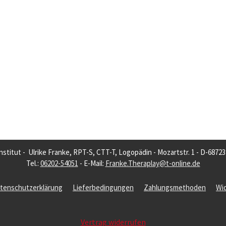
nstitut - Ulrike Franke, RPT-S, CTT-T, Logopädin - Mozartstr. 1 - D-6872
Tel.:
06202-54051
- E-Mail:
Franke.Theraplay@t-online.de
tenschutzerklärung
Lieferbedingungen
Zahlungsmethoden
Wi
Vertrag widerrufen