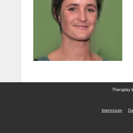
Theraplay I
Impressum
Da