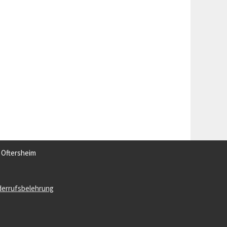
3 Oftersheim
derrufsbelehrung