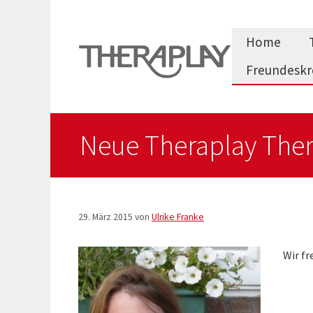
Zum
Inhalt
Home
springen
Freundeskr
Neue Theraplay Ther
29. März 2015
von
Ulrike Franke
Wir fr