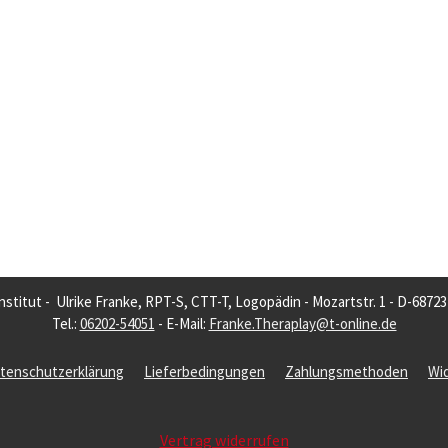
nstitut - Ulrike Franke, RPT-S, CTT-T, Logopädin - Mozartstr. 1 - D-6872
Tel.:
06202-54051
- E-Mail:
Franke.Theraplay@t-online.de
tenschutzerklärung
Lieferbedingungen
Zahlungsmethoden
Wi
Vertrag widerrufen