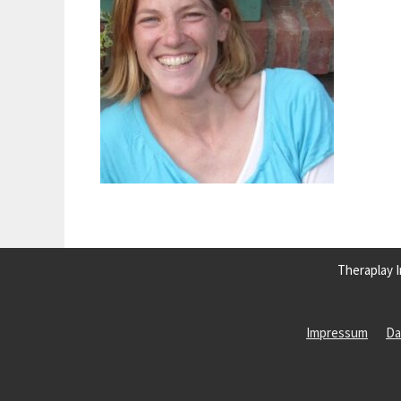
Theraplay I
Impressum
Da