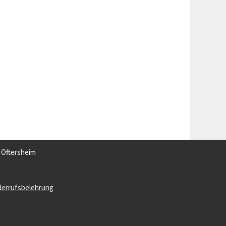
3 Oftersheim
derrufsbelehrung