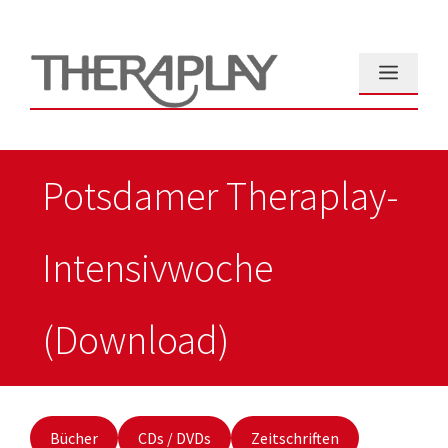
Zum
Inhalt
springen
Menü
Potsdamer Theraplay-
Intensivwoche
(Download)
Bücher
CDs / DVDs
Zeitschriften