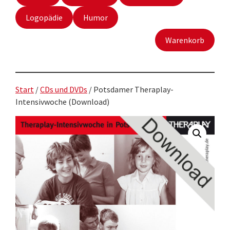
Logopädie
Humor
Warenkorb
Start
/
CDs und DVDs
/ Potsdamer Theraplay-
Intensivwoche (Download)