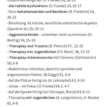
Zusammenhänge auf (U. Franke) 24, 18-19
–
Die taktile Dysfunktion
(U. Franke) 24, 16-17
-Vom
Gehaltenwerden und Berühren
(B. Friedrich) 24,
20-23
-Berührung. KLinische, berufliche und ethische Aspekte
(Spunk et al.) 25, 10-11
–
Aggressive Kinder
– scheinbar nicht zu bremsen (H.
Wettig) 34, 15-24
–
Theraplay und Trauma
(B. Pietsch) 57, 22-25
–
Theraplay mit Jugendlichen
(Ch. West) 36, 13-15
–
Theraplay-Intensivwoche
mit Clemens (Gillmeister)
58, 6-8
-Bedürfnisse mitteilen, deutlich sprechen und
angenommen fühlen. (B.Guggl) 61, 6-8
-Auf die Plätze fertig los (A. Lehmphul) 63, 4-14
-Jonas – im Fokus (U. Franke) 64, S. 4-7
-Auf die Spucke fertig los! (Stroppe, Block) 64, 8-12
-Theraplay
mit Jugendlichen
(A. Langenhorst, H. Macke)
65, 6-8