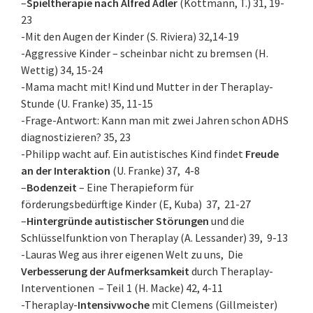
–
Spieltherapie nach Alfred Adler
(Kottmann, T.) 31, 19-
23
-Mit den Augen der Kinder (S. Riviera) 32,14-19
-Aggressive Kinder – scheinbar nicht zu bremsen (H.
Wettig) 34, 15-24
-Mama macht mit! Kind und Mutter in der Theraplay-
Stunde (U. Franke) 35, 11-15
-Frage-Antwort: Kann man mit zwei Jahren schon ADHS
diagnostizieren? 35, 23
-Philipp wacht auf. Ein autistisches Kind findet
Freude
an der Interaktion
(U. Franke) 37, 4-8
–
Bodenzeit
– Eine Therapieform für
förderungsbedürftige Kinder (E, Kuba) 37, 21-27
–
Hintergründe autistischer Störungen
und die
Schlüsselfunktion von Theraplay (A. Lessander) 39, 9-13
-Lauras Weg aus ihrer eigenen Welt zu uns, Die
Verbesserung der Aufmerksamkeit
durch Theraplay-
Interventionen – Teil 1 (H. Macke) 42, 4-11
-Theraplay-
Intensivwoche
mit Clemens (Gillmeister)