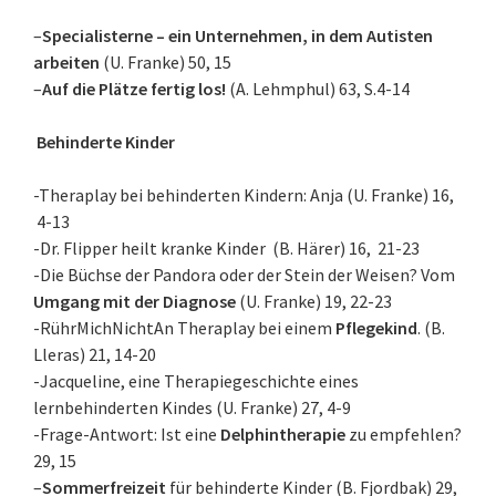
–
Specialisterne – ein Unternehmen, in dem Autisten
arbeiten
(U. Franke) 50, 15
–
Auf die Plätze fertig los!
(A. Lehmphul) 63, S.4-14
Behinderte Kinder
-Theraplay bei behinderten Kindern: Anja (U. Franke) 16,
4-13
-Dr. Flipper heilt kranke Kinder (B. Härer) 16, 21-23
-Die Büchse der Pandora oder der Stein der Weisen? Vom
Umgang mit der Diagnose
(U. Franke) 19, 22-23
-RührMichNichtAn Theraplay bei einem
Pflegekind
. (B.
Lleras) 21, 14-20
-Jacqueline, eine Therapiegeschichte eines
lernbehinderten Kindes (U. Franke) 27, 4-9
-Frage-Antwort: Ist eine
Delphintherapie
zu empfehlen?
29, 15
–
Sommerfreizeit
für behinderte Kinder (B. Fjordbak) 29,