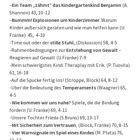
–
Ein Team „zähmt“ das Kindergartenkind Benjamin
(A.
Shannon) 43, 10-12
–
Bummm! Explosionen um Kinderzimmer
. Warum
Kinder außer sich geraten und wie man helfen kann (U.
Franke) 45, 4-10
-Time out oder der
stille Stuhl,
(Diskussion) 58, 4-5
-Rahmenbedingungen zur
Entstehung von Gewalt
–
Reagieren auf Gewalt (U.Franke) 7-9
-Mein schwierigstes Kind. Theraplay mit Erik. (P. Tuovila)
61, 16-18
-Auf die Spucke fertig los! (Stroppe, Block) 64, 8-12
-Über die Bedeutung des
Temperaments
(Waagner) 65,
4-5
–
Wie kommen wir uns nahe?
Spiele, die die Bindung
fördern (U. Franke) 69, 4-11
-Unsere Tochter Frieda (S.Bruns) 69, 13-17
–
Mit Sicherheit zum Vertrauen
, (Block, Franke) 70, 8-15
–
Vier Warnsignale im Spiel eines Kindes
(M. Plata) 76,