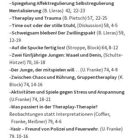
–
Spiegelung Affektregulierung Selbstregulierung
Mentalisierung
(B. Lleras) 42, 22-23
–
Theraplay und Trauma
(B. Pietsch) 57, 22-25
–
Time out oder der stille Stuhl
, (Diskussion) 58, 4-5
–
Schweigsam bleiben! Der Zwillingspakt
(B. Lleras) 59,
12-19
–
Auf die Spucke fertig los!
(Stroppe, Block) 64, 8-12
–
Zwei fünfjährige Jungen: Waael und Denis
, (Schulte-
Hötzel) 70, 16-18
-Der Junge, der mitspielen will
… (U. Franke) 74, 4-9
-Zwischen Chaos und Rührung, Gruppentheraplay
(K.
Block) 74, 14-16
-Aktivitäten und Spiele gegen Stress und Anspannung
(U.Franke) 74, 18-21
-Was passiert in der Theraplay-Therapie?
Beobachtungen statt Interpretationen (Coffier,
Franke, Meißner) 79, 4-6
-Yasir – Freund von Polizei und Feuerwehr
. (U. Franke)
79, 10-16