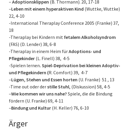
–
Adoptionsklippen
(B. Thormann). 20, 17-18
–
Leben mit einem hyperaktiven Kind
(Wuttke, Wuttke)
22, 4-10
-International Theraplay Conference 2005 (Franke) 37,
18
-Theraplay bei Kindern mit
fetalem Alkoholsyndrom
(FAS) (D. Lender) 38, 6-8
-Theraplay in einem Heim für
Adoptions- und
Pflegekinder
(L. Finell) 38, 4-5
-Spielen lernen
. Spiel-Deprivation bei kleinen Adoptiv-
und Pflegekindern (
R. Comfort) 39, 4-7
–
Lügen, Stehen und Essen horten
(U. Franke) 51 , 13
-Time out oder der
stille Stuhl
, (Diskussion) 58, 4-5
–
Wie kommen wir uns nahe?
Spiele, die die Bindung
fördern (U. Franke) 69, 4-11
–
Bindung und Kultur
(H. Keller) 76, 6-10
Ärger