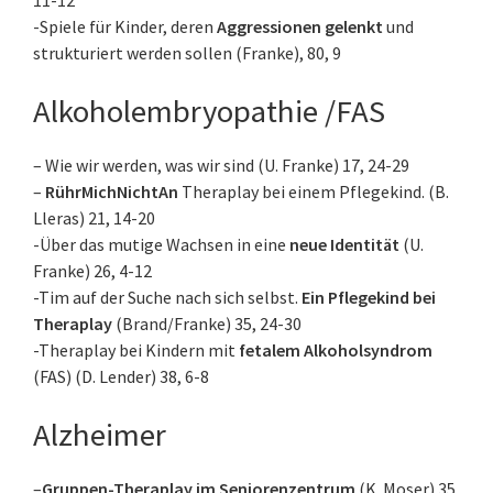
11-12
-Spiele für Kinder, deren
Aggressionen gelenkt
und
strukturiert werden sollen (Franke), 80, 9
Alkoholembryopathie /FAS
– Wie wir werden, was wir sind (U. Franke) 17, 24-29
–
RührMichNichtAn
Theraplay bei einem Pflegekind. (B.
Lleras) 21, 14-20
-Über das mutige Wachsen in eine
neue Identität
(U.
Franke) 26, 4-12
-Tim auf der Suche nach sich selbst.
Ein Pflegekind bei
Theraplay
(Brand/Franke) 35, 24-30
-Theraplay bei Kindern mit
fetalem Alkoholsyndrom
(FAS) (D. Lender) 38, 6-8
Alzheimer
–
Gruppen-Theraplay im Seniorenzentrum
(K. Moser) 35,