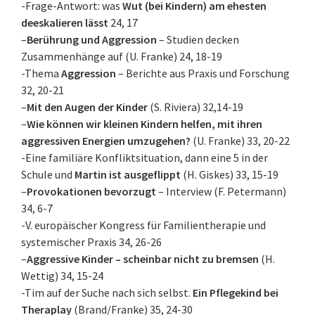
-Frage-Antwort: was
Wut (bei Kindern) am ehesten
deeskalieren lässt
24, 17
–
Berührung und Aggression
– Studien decken
Zusammenhänge auf (U. Franke) 24, 18-19
-Thema
Aggression
– Berichte aus Praxis und Forschung
32, 20-21
–
Mit den Augen der Kinder
(S. Riviera) 32,14-19
–
Wie können wir kleinen Kindern helfen, mit ihren
aggressiven Energien umzugehen?
(U. Franke) 33, 20-22
-Eine familiäre Konfliktsituation, dann eine 5 in der
Schule und
Martin ist ausgeflippt
(H. Giskes) 33, 15-19
–
Provokationen bevorzugt
– Interview (F. Petermann)
34, 6-7
-V. europäischer Kongress für Familientherapie und
systemischer Praxis 34, 26-26
–
Aggressive Kinder – scheinbar nicht zu bremsen
(H.
Wettig) 34, 15-24
-Tim auf der Suche nach sich selbst.
Ein Pflegekind bei
Theraplay
(Brand/Franke) 35, 24-30