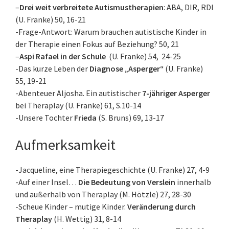
–
Drei weit verbreitete Autismustherapien
: ABA, DIR, RDI
(U. Franke) 50, 16-21
-Frage-Antwort: Warum brauchen autistische Kinder in
der Therapie einen Fokus auf Beziehung? 50, 21
–
Aspi Rafael in der Schule
(U. Franke) 54, 24-25
-Das kurze Leben der
Diagnose „Asperger“
(U. Franke)
55, 19-21
-Abenteuer Aljosha. Ein autistischer
7-jähriger Asperger
bei Theraplay (U. Franke) 61, S.10-14
-Unsere Tochter
Frieda
(S. Bruns) 69, 13-17
Aufmerksamkeit
-Jacqueline, eine Therapiegeschichte (U. Franke) 27, 4-9
-Auf einer Insel…
Die Bedeutung von Verslein
innerhalb
und außerhalb von Theraplay (M. Hötzle) 27, 28-30
-Scheue Kinder – mutige Kinder.
Veränderung durch
Theraplay
(H. Wettig) 31, 8-14