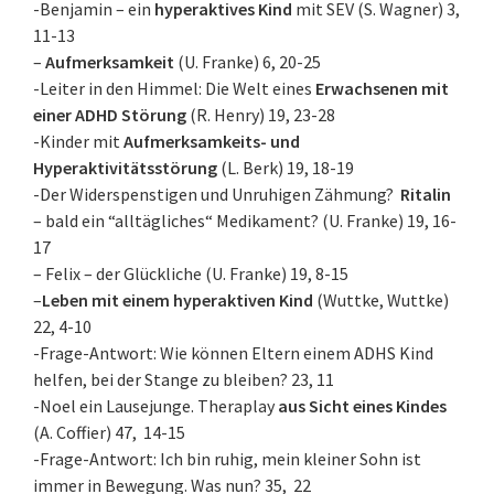
-Benjamin – ein
hyperaktives Kind
mit SEV (S. Wagner) 3,
11-13
–
Aufmerksamkeit
(U. Franke) 6, 20-25
-Leiter in den Himmel: Die Welt eines
Erwachsenen mit
einer ADHD Störung
(R. Henry) 19, 23-28
-Kinder mit
Aufmerksamkeits- und
Hyperaktivitätsstörung
(L. Berk) 19, 18-19
-Der Widerspenstigen und Unruhigen Zähmung?
Ritalin
– bald ein “alltägliches“ Medikament? (U. Franke) 19, 16-
17
– Felix – der Glückliche (U. Franke) 19, 8-15
–
Leben mit einem hyperaktiven Kind
(Wuttke, Wuttke)
22, 4-10
-Frage-Antwort: Wie können Eltern einem ADHS Kind
helfen, bei der Stange zu bleiben? 23, 11
-Noel ein Lausejunge. Theraplay
aus Sicht eines Kindes
(A. Coffier) 47, 14-15
-Frage-Antwort: Ich bin ruhig, mein kleiner Sohn ist
immer in Bewegung. Was nun? 35, 22