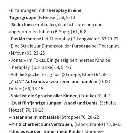
-Erfahrungen mit
Theraplay in einer
Tagesgruppe
(B.Heuser) 58, 9-13
–
Bedürfnisse mitteilen
, deutlich sprechen und
angenommen fühlen (B.Guggl) 61, 6-8
-Das
Motherese
bei Theraplay (P. Langwieler) 63 20-22
-Eine Studie zur Dimension der
Fürsorge
bei Theraplay
(M.Youn) 63, 23-25
-Jonas – im Fokus. Ein geistig behindertes Kind bei
Theraplay (U. Franke) 64, S. 4-7
-Auf die Spucke fertig los! (Stroppe, Block) 64, 8-12
„AuJA!“
Autismus akzeptieren und handeln
(D. & C.
Döhler) 66, 13-15
-Spiel ist die Sprache aller Kinder
, (Franke) 70, 4-7
–
Zwei fünfjährige Jungen: Waael und Denis
, (Schulte-
Hötzel) 70, 16-18
–
In Mannheim mit Malak
(Stroppe) 70, 20-22
–
Mit Sicherheit zum Vertrauen
, (Block, Franke) 70, 8-15
–
Und es wurden immer mehr Kinder!
(Juranek-