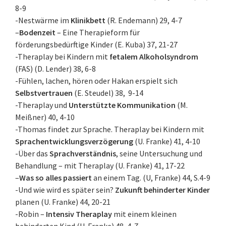
8-9
-Nestwärme im
Klinikbett
(R. Endemann) 29, 4-7
–
Bodenzeit
– Eine Therapieform für
förderungsbedürftige Kinder (E. Kuba) 37, 21-27
-Theraplay bei Kindern mit
fetalem Alkoholsyndrom
(FAS) (D. Lender) 38, 6-8
-Fühlen, lachen, hören oder Hakan erspielt sich
Selbstvertrauen
(E. Steudel) 38, 9-14
-Theraplay und
Unterstützte Kommunikation
(M.
Meißner) 40, 4-10
-Thomas findet zur Sprache. Theraplay bei Kindern mit
Sprachentwicklungsverzögerung
(U. Franke) 41, 4-10
-Über das
Sprachverständnis
, seine Untersuchung und
Behandlung – mit Theraplay (U. Franke) 41, 17-22
–
Was so alles passiert
an einem Tag. (U, Franke) 44, S.4-9
-Und wie wird es später sein?
Zukunft behinderter Kinder
planen (U. Franke) 44, 20-21
-Robin –
Intensiv Theraplay
mit einem kleinen