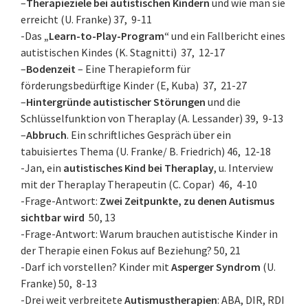
–
Therapieziele bei autistischen Kindern
und wie man sie
erreicht (U. Franke) 37, 9-11
-Das
„Learn-to-Play-Program“
und ein Fallbericht eines
autistischen Kindes (K. Stagnitti) 37, 12-17
–
Bodenzeit
– Eine Therapieform für
förderungsbedürftige Kinder (E, Kuba) 37, 21-27
–
Hintergründe autistischer Störungen
und die
Schlüsselfunktion von Theraplay (A. Lessander) 39, 9-13
–
Abbruch
. Ein schriftliches Gespräch über ein
tabuisiertes Thema (U. Franke/ B. Friedrich) 46, 12-18
-Jan, ein
autistisches Kind bei Theraplay
, u. Interview
mit der Theraplay Therapeutin (C. Copar) 46, 4-10
-Frage-Antwort:
Zwei Zeitpunkte, zu denen Autismus
sichtbar wird
50, 13
-Frage-Antwort: Warum brauchen autistische Kinder in
der Therapie einen Fokus auf Beziehung? 50, 21
-Darf ich vorstellen? Kinder mit
Asperger Syndrom
(U.
Franke) 50, 8-13
-Drei weit verbreitete
Autismustherapien
: ABA, DIR, RDI