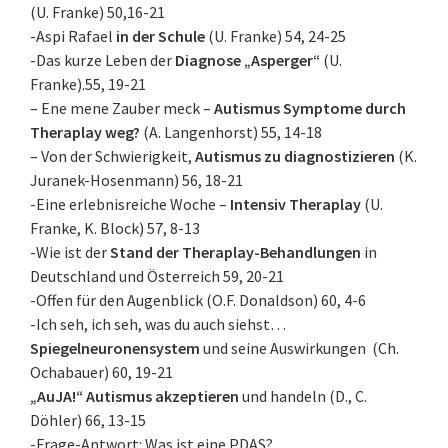
(U. Franke) 50,16-21
-Aspi Rafael
in der Schule
(U. Franke) 54, 24-25
-Das kurze Leben der
Diagnose „Asperger“
(U.
Franke).55, 19-21
– Ene mene Zauber meck –
Autismus Symptome durch
Theraplay weg?
(A. Langenhorst) 55, 14-18
– Von der Schwierigkeit,
Autismus zu diagnostizieren
(K.
Juranek-Hosenmann) 56, 18-21
-Eine erlebnisreiche Woche –
Intensiv Theraplay
(U.
Franke, K. Block) 57, 8-13
-Wie ist der
Stand der Theraplay-Behandlungen
in
Deutschland und Österreich 59, 20-21
-Offen für den Augenblick (O.F. Donaldson) 60, 4-6
-Ich seh, ich seh, was du auch siehst…
Spiegelneuronensystem
und seine Auswirkungen (Ch.
Ochabauer) 60, 19-21
„AuJA!“ Autismus akzeptieren
und handeln (D., C.
Döhler) 66, 13-15
-Frage-Antwort: Was ist eine PDAS?