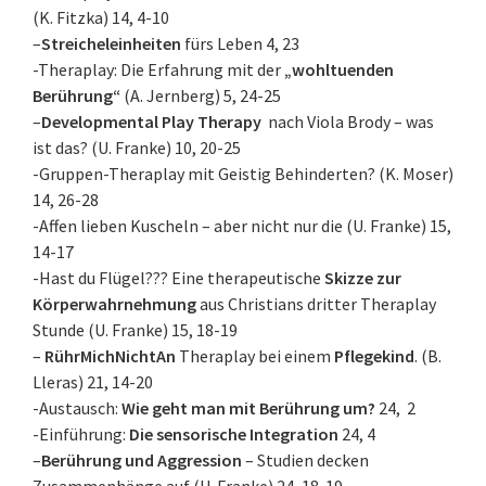
(K. Fitzka) 14, 4-10
–
Streicheleinheiten
fürs Leben 4, 23
-Theraplay: Die Erfahrung mit der
„wohltuenden
Berührung“
(A. Jernberg) 5, 24-25
–
Developmental Play Therapy
nach Viola Brody – was
ist das? (U. Franke) 10, 20-25
-Gruppen-Theraplay mit Geistig Behinderten? (K. Moser)
14, 26-28
-Affen lieben Kuscheln – aber nicht nur die (U. Franke) 15,
14-17
-Hast du Flügel??? Eine therapeutische
Skizze zur
Körperwahrnehmung
aus Christians dritter Theraplay
Stunde (U. Franke) 15, 18-19
–
RührMichNichtAn
Theraplay bei einem
Pflegekind
. (B.
Lleras) 21, 14-20
-Austausch:
Wie geht man mit Berührung um?
24, 2
-Einführung:
Die sensorische Integration
24, 4
–
Berührung und Aggression
– Studien decken