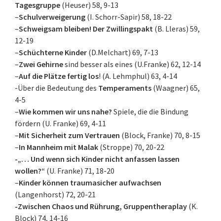
Tagesgruppe
(Heuser) 58, 9-13
–
Schulverweigerung
(I. Schorr-Sapir) 58, 18-22
–
Schweigsam bleiben! Der Zwillingspakt
(B. Lleras) 59,
12-19
–
Schüchterne Kinder
(D.Melchart) 69, 7-13
–
Zwei Gehirne
sind besser als eines (U.Franke) 62, 12-14
–
Auf die Plätze fertig los
! (A. Lehmphul) 63, 4-14
-Über die Bedeutung des
Temperaments
(Waagner) 65,
4-5
–
Wie kommen wir uns nahe?
Spiele, die die Bindung
fördern (U. Franke) 69, 4-11
–
Mit Sicherheit zum Vertrauen
(Block, Franke) 70, 8-15
–
In Mannheim mit Malak
(Stroppe) 70, 20-22
-„… Und wenn sich Kinder nicht anfassen lassen
wollen?“
(U. Franke) 71, 18-20
–
Kinder können traumasicher aufwachsen
(Langenhorst) 72, 20-21
-Zwischen Chaos und Rührung, Gruppentheraplay
(K.
Block) 74, 14-16