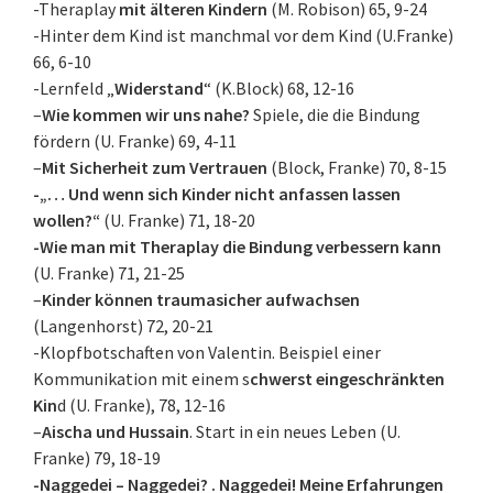
-Theraplay
mit älteren Kindern
(M. Robison) 65, 9-24
-Hinter dem Kind ist manchmal vor dem Kind (U.Franke)
66, 6-10
-Lernfeld „
Widerstand
“ (K.Block) 68, 12-16
–
Wie kommen wir uns nahe?
Spiele, die die Bindung
fördern (U. Franke) 69, 4-11
–
Mit Sicherheit zum Vertrauen
(Block, Franke) 70, 8-15
-„… Und wenn sich Kinder nicht anfassen lassen
wollen?“
(U. Franke) 71, 18-20
-Wie man mit Theraplay die Bindung verbessern kann
(U. Franke) 71, 21-25
–
Kinder können traumasicher aufwachsen
(Langenhorst) 72, 20-21
-Klopfbotschaften von Valentin. Beispiel einer
Kommunikation mit einem s
chwerst eingeschränkten
Kin
d (U. Franke), 78, 12-16
–
Aischa und Hussain
. Start in ein neues Leben (U.
Franke) 79, 18-19
-Naggedei – Naggedei? . Naggedei! Meine Erfahrungen