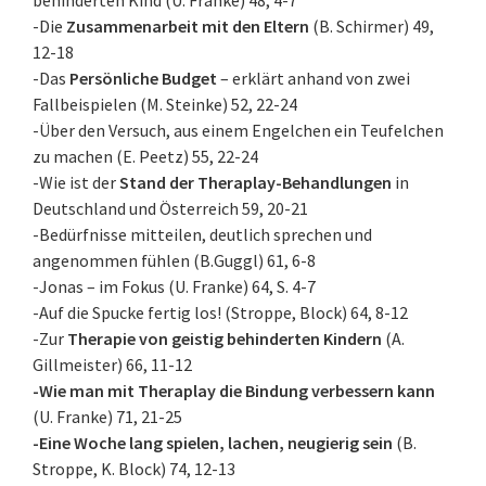
behinderten Kind (U. Franke) 48, 4-7
-Die
Zusammenarbeit mit den Eltern
(B. Schirmer) 49,
12-18
-Das
Persönliche Budget
– erklärt anhand von zwei
Fallbeispielen (M. Steinke) 52, 22-24
-Über den Versuch, aus einem Engelchen ein Teufelchen
zu machen (E. Peetz) 55, 22-24
-Wie ist der
Stand der Theraplay-Behandlungen
in
Deutschland und Österreich 59, 20-21
-Bedürfnisse mitteilen, deutlich sprechen und
angenommen fühlen (B.Guggl) 61, 6-8
-Jonas – im Fokus (U. Franke) 64, S. 4-7
-Auf die Spucke fertig los! (Stroppe, Block) 64, 8-12
-Zur
Therapie von geistig behinderten Kindern
(A.
Gillmeister) 66, 11-12
-Wie man mit Theraplay die Bindung verbessern kann
(U. Franke) 71, 21-25
-Eine Woche lang spielen, lachen, neugierig sein
(B.
Stroppe, K. Block) 74, 12-13