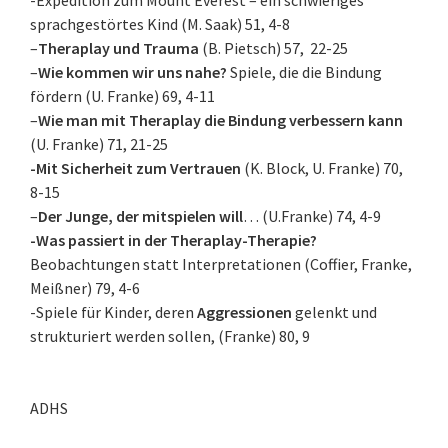
-Expedition zum Mount Everest – ein schwieriges
sprachgestörtes Kind (M. Saak) 51, 4-8
–
Theraplay und Trauma
(B. Pietsch) 57, 22-25
–
Wie kommen wir uns nahe?
Spiele, die die Bindung
fördern (U. Franke) 69, 4-11
–
Wie man mit Theraplay die Bindung verbessern kann
(U. Franke) 71, 21-25
-Mit Sicherheit zum Vertrauen
(K. Block, U. Franke) 70,
8-15
–
Der Junge, der mitspielen will
… (U.Franke) 74, 4-9
-Was passiert in der Theraplay-Therapie?
Beobachtungen statt Interpretationen (Coffier, Franke,
Meißner) 79, 4-6
-Spiele für Kinder, deren
Aggressionen
gelenkt und
strukturiert werden sollen, (Franke) 80, 9
ADHS