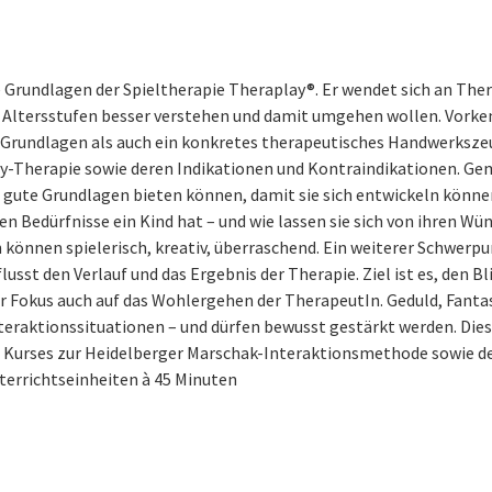
e Grundlagen der Spieltherapie Theraplay®. Er wendet sich an T
 Altersstufen besser verstehen und damit umgehen wollen. Vorkenn
Grundlagen als auch ein konkretes therapeutisches Handwerksze
ay-Therapie sowie deren Indikationen und Kontraindikationen. Ge
 gute Grundlagen bieten können, damit sie sich entwickeln können. 
en Bedürfnisse ein Kind hat – und wie lassen sie sich von ihren W
 können spielerisch, kreativ, überraschend. Ein weiterer Schwerp
usst den Verlauf und das Ergebnis der Therapie. Ziel ist es, den Bl
der Fokus auch auf das Wohlergehen der TherapeutIn. Geduld, Fantas
aktionssituationen – und dürfen bewusst gestärkt werden. Diese
 Kurses zur Heidelberger Marschak-Interaktionsmethode sowie 
nterrichtseinheiten à 45 Minuten