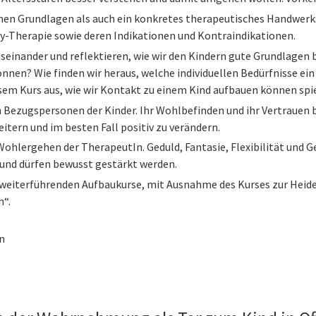
hen Grundlagen als auch ein konkretes therapeutisches Handwerk
ay-Therapie sowie deren Indikationen und Kontraindikationen.
einander und reflektieren, wie wir den Kindern gute Grundlagen b
können? Wie finden wir heraus, welche individuellen Bedürfnisse ein 
em Kurs aus, wie wir Kontakt zu einem Kind aufbauen können spiel
n Bezugspersonen der Kinder. Ihr Wohlbefinden und ihr Vertrauen b
weitern und im besten Fall positiv zu verändern.
s Wohlergehen der TherapeutIn. Geduld, Fantasie, Flexibilität un
 und dürfen bewusst gestärkt werden.
ie weiterführenden Aufbaukurse, mit Ausnahme des Kurses zur He
n“.
n