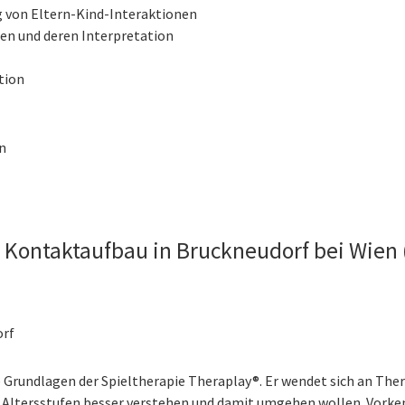
 von Eltern-Kind-Interaktionen
en und deren Interpretation
tion
n
Kontaktaufbau in Bruckneudorf bei Wien (
orf
e Grundlagen der Spieltherapie Theraplay®. Er wendet sich an T
 Altersstufen besser verstehen und damit umgehen wollen. Vorkenn