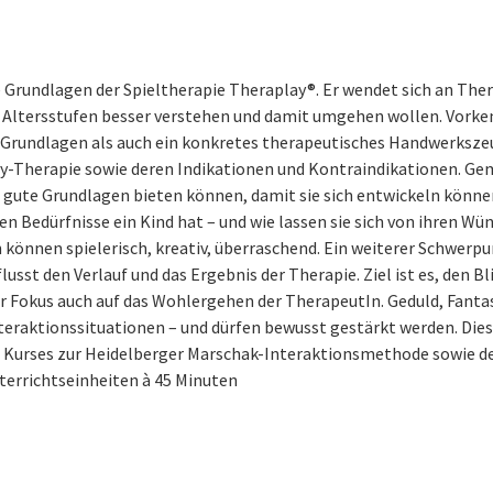
e Grundlagen der Spieltherapie Theraplay®. Er wendet sich an T
 Altersstufen besser verstehen und damit umgehen wollen. Vorkenn
Grundlagen als auch ein konkretes therapeutisches Handwerksze
ay-Therapie sowie deren Indikationen und Kontraindikationen. Ge
 gute Grundlagen bieten können, damit sie sich entwickeln können. 
en Bedürfnisse ein Kind hat – und wie lassen sie sich von ihren W
 können spielerisch, kreativ, überraschend. Ein weiterer Schwerp
usst den Verlauf und das Ergebnis der Therapie. Ziel ist es, den Bl
der Fokus auch auf das Wohlergehen der TherapeutIn. Geduld, Fantas
aktionssituationen – und dürfen bewusst gestärkt werden. Diese
 Kurses zur Heidelberger Marschak-Interaktionsmethode sowie 
nterrichtseinheiten à 45 Minuten