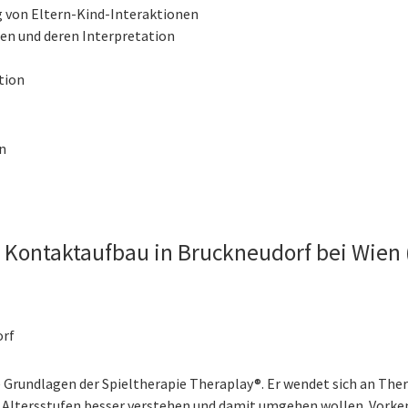
 von Eltern-Kind-Interaktionen
en und deren Interpretation
tion
n
Kontaktaufbau in Bruckneudorf bei Wien (
orf
e Grundlagen der Spieltherapie Theraplay®. Er wendet sich an T
 Altersstufen besser verstehen und damit umgehen wollen. Vorkenn