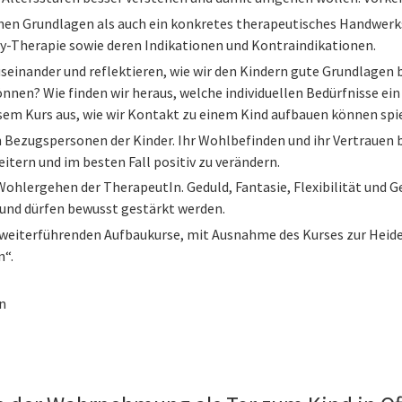
hen Grundlagen als auch ein konkretes therapeutisches Handwerk
ay-Therapie sowie deren Indikationen und Kontraindikationen.
einander und reflektieren, wie wir den Kindern gute Grundlagen b
können? Wie finden wir heraus, welche individuellen Bedürfnisse ein 
em Kurs aus, wie wir Kontakt zu einem Kind aufbauen können spiel
n Bezugspersonen der Kinder. Ihr Wohlbefinden und ihr Vertrauen b
weitern und im besten Fall positiv zu verändern.
s Wohlergehen der TherapeutIn. Geduld, Fantasie, Flexibilität un
 und dürfen bewusst gestärkt werden.
ie weiterführenden Aufbaukurse, mit Ausnahme des Kurses zur He
n“.
n