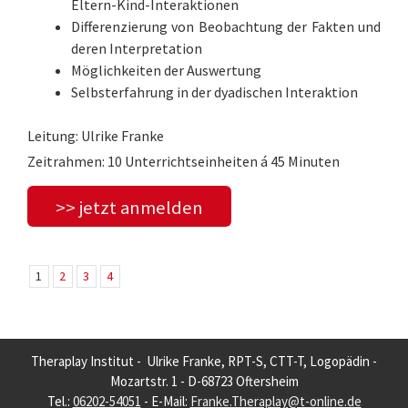
Eltern-Kind-Interaktionen
Differenzierung von Beobachtung der Fakten und
deren Interpretation
Möglichkeiten der Auswertung
Selbsterfahrung in der dyadischen Interaktion
Leitung: Ulrike Franke
Zeitrahmen: 10 Unterrichtseinheiten á 45 Minuten
>> jetzt anmelden
1
2
3
4
Theraplay Institut - Ulrike Franke, RPT-S, CTT-T, Logopädin -
Mozartstr. 1 - D-68723 Oftersheim
Tel.:
06202-54051
- E-Mail:
Franke.Theraplay@t-online.de