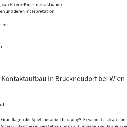
 von Eltern-Kind-Interaktionen
en und deren Interpretation
tion
n
Kontaktaufbau in Bruckneudorf bei Wien (
orf
e Grundlagen der Spieltherapie Theraplay®. Er wendet sich an T
 Altersstufen besser verstehen und damit umgehen wollen. Vorkenn