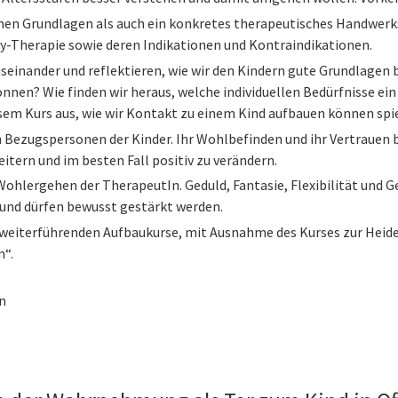
hen Grundlagen als auch ein konkretes therapeutisches Handwerk
ay-Therapie sowie deren Indikationen und Kontraindikationen.
einander und reflektieren, wie wir den Kindern gute Grundlagen b
können? Wie finden wir heraus, welche individuellen Bedürfnisse ein 
em Kurs aus, wie wir Kontakt zu einem Kind aufbauen können spiel
n Bezugspersonen der Kinder. Ihr Wohlbefinden und ihr Vertrauen b
weitern und im besten Fall positiv zu verändern.
s Wohlergehen der TherapeutIn. Geduld, Fantasie, Flexibilität un
 und dürfen bewusst gestärkt werden.
ie weiterführenden Aufbaukurse, mit Ausnahme des Kurses zur He
n“.
n