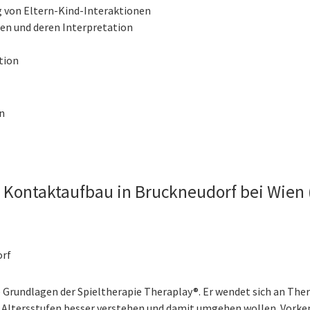
 von Eltern-Kind-Interaktionen
en und deren Interpretation
tion
n
Kontaktaufbau in Bruckneudorf bei Wien (
orf
e Grundlagen der Spieltherapie Theraplay®. Er wendet sich an T
 Altersstufen besser verstehen und damit umgehen wollen. Vorkenn