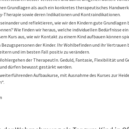
hen Grundlagen als auch ein konkretes therapeutisches Handwerk
ay-Therapie sowie deren Indikationen und Kontraindikationen.
einander und reflektieren, wie wir den Kindern gute Grundlagen b
können? Wie finden wir heraus, welche individuellen Bedürfnisse ein 
em Kurs aus, wie wir Kontakt zu einem Kind aufbauen können spiel
n Bezugspersonen der Kinder. Ihr Wohlbefinden und ihr Vertrauen b
weitern und im besten Fall positiv zu verändern.
s Wohlergehen der TherapeutIn. Geduld, Fantasie, Flexibilität un
 und dürfen bewusst gestärkt werden.
ie weiterführenden Aufbaukurse, mit Ausnahme des Kurses zur He
n“.
n