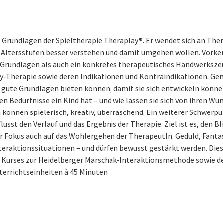
e Grundlagen der Spieltherapie Theraplay®. Er wendet sich an T
 Altersstufen besser verstehen und damit umgehen wollen. Vorkenn
Grundlagen als auch ein konkretes therapeutisches Handwerksze
ay-Therapie sowie deren Indikationen und Kontraindikationen. Ge
 gute Grundlagen bieten können, damit sie sich entwickeln können. 
en Bedürfnisse ein Kind hat – und wie lassen sie sich von ihren W
 können spielerisch, kreativ, überraschend. Ein weiterer Schwerp
usst den Verlauf und das Ergebnis der Therapie. Ziel ist es, den Bl
der Fokus auch auf das Wohlergehen der TherapeutIn. Geduld, Fantas
aktionssituationen – und dürfen bewusst gestärkt werden. Diese
 Kurses zur Heidelberger Marschak-Interaktionsmethode sowie 
nterrichtseinheiten à 45 Minuten