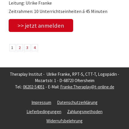
Leitung: Ulrike Franke
Zeitrahmen: 10 Unterrichtseinheiten á 45 Minuten
>> jetzt anmelden
1
2
3
4
Theraplay Institut - Ulrike Franke, RPT-S, CTT-T, Logopädin -
Mozartstr. 1 - D-68723 Oftersheim
Tel.:
06202-54051
- E-Mail:
Franke.Theraplay@t-online.de
Impressum
Datenschutzerklärung
Lieferbedingungen
Zahlungsmethoden
Widerrufsbelehrung