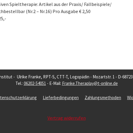
iven Spieltherapie: Artikel aus der Praxis/ Fallbeispiele/
bestellbar (Nr.2 – Nr.16) Pro Ausgabe € 2,50
5,-
nstitut - Ulrike Franke, RPT-S, CTT-T, Logopädin - Mozartstr. 1 - D-6872
Tel.:
06202-54051
- E-Mail:
Franke.Theraplay@t-online.de
tenschutzerklärung
Lieferbedingungen
Zahlungsmethoden
Wi
Vertrag widerrufen