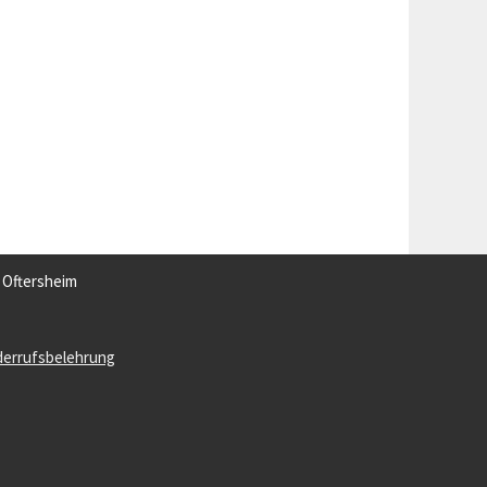
3 Oftersheim
derrufsbelehrung