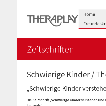
Zum
Inhalt
Home
springen
Freundeskr
Zeitschriften
Schwierige Kinder / T
„Schwierige Kinder versteh
Die Zeitschrift
‚Schwierige Kinder
verstehen und h
Journals‘.