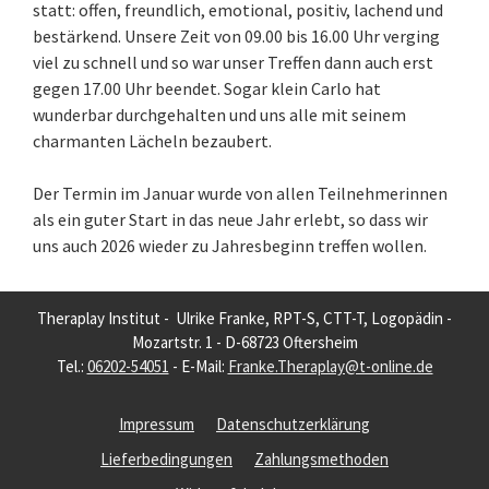
statt: offen, freundlich, emotional, positiv, lachend und
bestärkend. Unsere Zeit von 09.00 bis 16.00 Uhr verging
viel zu schnell und so war unser Treffen dann auch erst
gegen 17.00 Uhr beendet. Sogar klein Carlo hat
wunderbar durchgehalten und uns alle mit seinem
charmanten Lächeln bezaubert.
Der Termin im Januar wurde von allen Teilnehmerinnen
als ein guter Start in das neue Jahr erlebt, so dass wir
uns auch 2026 wieder zu Jahresbeginn treffen wollen.
Theraplay Institut - Ulrike Franke, RPT-S, CTT-T, Logopädin -
Mozartstr. 1 - D-68723 Oftersheim
Tel.:
06202-54051
- E-Mail:
Franke.Theraplay@t-online.de
Impressum
Datenschutzerklärung
Lieferbedingungen
Zahlungsmethoden